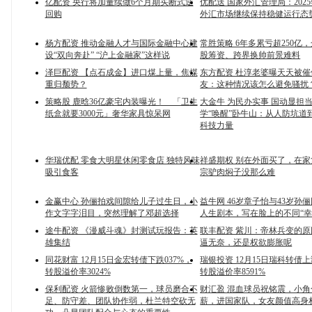
亿配资 央行将加量续做6个月期买断式逆
优配送 国家外汇管理局：2025
回购
外汇市场继续保持稳健运行态
杨方配资 推动金融人才与国际金融中心建
常胜策略 6年多累亏超250亿
设“双向奔赴” “沪上金融家”这样说
股筹资、跨界换帅前景难料
泽巨配资 【点石成金】进口煤上量，焦煤
东方配资 杜淳老婆曝天天被催
重归颓势？
友：这种情况该怎么避免骚扰
策略股 鹿晗36亿豪宅内装曝光！ 「卫生
大金牛 为民办实事 国动显担
纸盒就要3000元」奢华家具惊呆网
学“唤醒”卧牛山：从人防坑道
科技力量
华瑞优配 零食大明星休闲零食店 独特风味
祥盛期权 别在外面买了，在
吸引食客
宗驴肉焖子没那么难
金赢中心 孙俪拍戏间隙给儿子过生日，小
益牛网 46岁章子怡与43岁孙
作文字字泪目，突然理解了邓超选择
人生剧本，写在脸上的不同“幸
途牛配资 《漫威斗魂》封测试玩报告：英
联丰配资 紫川：帝林兵变的
雄集结
逼无奈，还是权欲膨胀呢
同花财富 12月15日金宏转债下跌037%，
瑞银投资 12月15日瑞科转债上
转股溢价率3024%
转股溢价率8591%
保利配资 火箭惨败倒数第一，球员磨合不
财汇盈 混血球员祝铭震，小角
足、防守差、团队协作弱，杜兰特空砍无
薪，进国家队，女友颜值高身