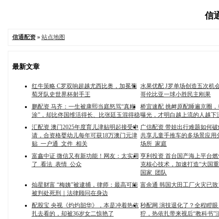
信通
信通配资
»
站点地图
最新文章
红牛策略 C罗双响超越尤西比奥，加冕葡
水果优配 J罗单场创造五次机
萄牙队史世界杯射手王
哥伦比亚一球小胜民主刚果
鹏配资 马齐：一生被康熙当庭怒骂“真糊
桥宜速配 挑衅原配睡遍京圈
涂”，却比佟国维活得长、比张廷玉混得稳
曝光，才明白越上流的人越下
汇配资 澳门2025年度育儿津贴明起接受申
广信配资 带娃出行难题如何
请，合资格婴幼儿每年可获18万澳门元津
共享儿童手推车的多场景应用分
贴_一户通_文件_相关
场所_家庭
富鑫中证 微信又有新功能！网友：太实用
亨利投资 首台国产海上平台
了_看法_表情_公众
克核心技术，加速打造“大国重器
国家_团队
灿星财富 “梅姨”被逮捕，律师：最高可能
富余通 韩国大田工厂火灾已致
被判处死刑｜法律顾问在身边
配股宝 央视《灼灼韶华》，本是冲着热依
秒配网 演技退化了？全程瞪
扎去看的，却被36岁女二惊艳了
狞，热依扎带来视后“教科书”