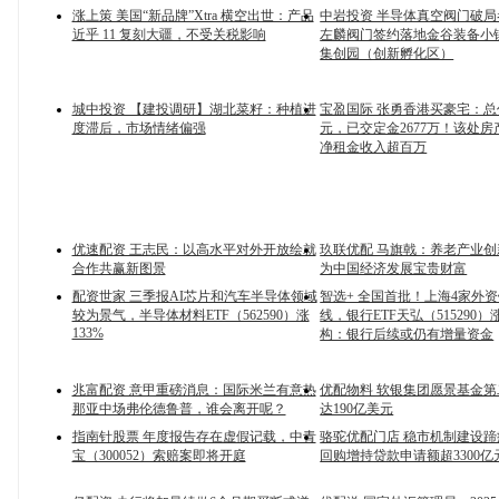
涨上策 美国“新品牌”Xtra 横空出世：产品
中岩投资 半导体真空阀门破
近乎 11 复刻大疆，不受关税影响
左麟阀门签约落地金谷装备小
集创园（创新孵化区）
城中投资 【建投调研】湖北菜籽：种植进
宝盈国际 张勇香港买豪宅：总价
度滞后，市场情绪偏强
元，已交定金2677万！该处
净租金收入超百万
优速配资 王志民：以高水平对外开放绘就
玖联优配 马旗戟：养老产业
合作共赢新图景
为中国经济发展宝贵财富
配资世家 三季报AI芯片和汽车半导体领域
智选+ 全国首批！上海4家外
较为景气，半导体材料ETF（562590）涨
线，银行ETF天弘（515290）
133%
构：银行后续或仍有增量资金
兆富配资 意甲重磅消息：国际米兰有意热
优配物料 软银集团愿景基金
那亚中场弗伦德鲁普，谁会离开呢？
达190亿美元
指南针股票 年度报告存在虚假记载，中青
骆驼优配门店 稳市机制建设蹄
宝（300052）索赔案即将开庭
回购增持贷款申请额超3300亿