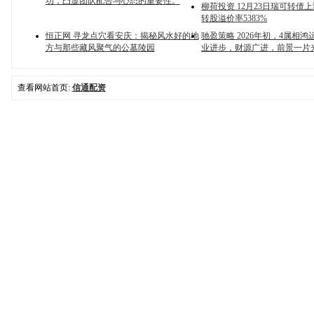
功，凸显团队配合与心态的重要性。
柳荷投资 12月23日瑞可转债上
转股溢价率5383%
恒正网 寻龙点穴看安庆：揭秘风水好的地
驰盈策略 2026年初，4属相
方与那些藏风聚气的公墓陵园
业进步，财源广进，前景一片
查看网站首页:
信通配资