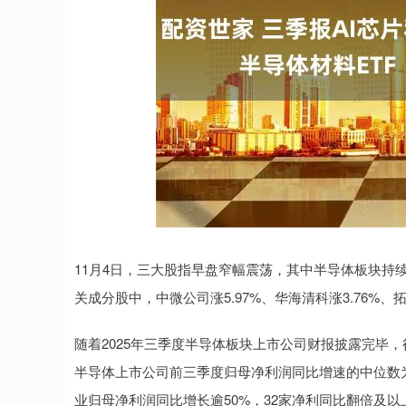
上证指数
3940.04
.40
2.13%
39.68
1.
11月4日，三大股指早盘窄幅震荡，其中半导体板块持续拉升。
关成分股中，中微公司涨5.97%、华海清科涨3.76%
随着2025年三季度半导体板块上市公司财报披露完毕，
半导体上市公司前三季度归母净利润同比增速的中位数为1
业归母净利润同比增长逾50%，32家净利同比翻倍及以