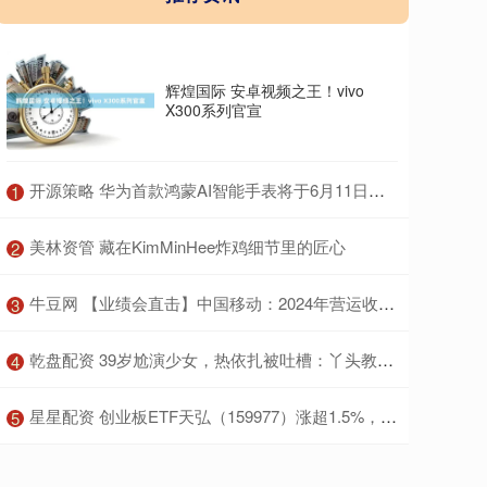
辉煌国际 安卓视频之王！vivo
X300系列官宣
​开源策略 华为首款鸿蒙AI智能手表将于6月11日发布
1
​美林资管 藏在KimMinHee炸鸡细节里的匠心
2
​牛豆网 【业绩会直击】中国移动：2024年营运收入10408亿元 同比增长3.1%
3
​乾盘配资 39岁尬演少女，热依扎被吐槽：丫头教又添一名！
4
​星星配资 创业板ETF天弘（159977）涨超1.5%，中证A500ETF天弘（159360）盘中溢价，机构：节前继续逢低配置科技成长等行业
5