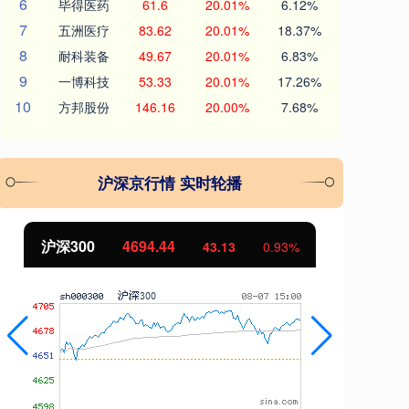
6
毕得医药
61.6
20.01%
6.12%
7
五洲医疗
83.62
20.01%
18.37%
8
耐科装备
49.67
20.01%
6.83%
9
一博科技
53.33
20.01%
17.26%
10
方邦股份
146.16
20.00%
7.68%
沪深京行情 实时轮播
沪深300
4694.44
北
43.13
0.93%