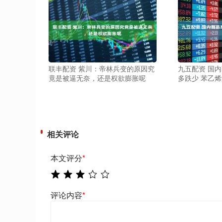
联丰配资 紫川：帝林兵变的原因究
九五配资 国
竟是被逼无奈，还是权欲膨胀呢
多跌少 苯乙烯
相关评论
本文评分
*
评论内容
*