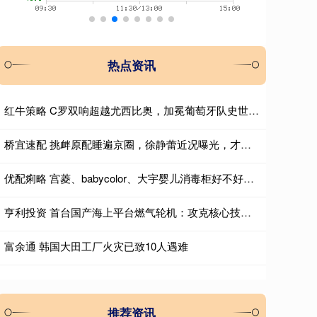
热点资讯
红牛策略 C罗双响超越尤西比奥，加冕葡萄牙队史世界杯射手王
桥宜速配 挑衅原配睡遍京圈，徐静蕾近况曝光，才明白越上流的人越下流
优配痢略 宫菱、babycolor、大宇婴儿消毒柜好不好用？怎么选？测评分析！_性能_产品_权威认证
亨利投资 首台国产海上平台燃气轮机：攻克核心技术，加速打造“大国重器”_中国_国家_团队
富余通 韩国大田工厂火灾已致10人遇难
推荐资讯