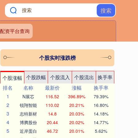
搜索
配资平台查询
个股实时涨跌榜
个股跌幅
个股流入
个股流出
换手率
个股涨幅
排名
名称
最新价
涨幅
换手率
1
N展芯
116.52
396.89%
79.39%
2
锐翔智能
110.02
20.21%
16.80%
3
志特新材
14.8
20.03%
14.18%
4
博腾股份
20.44
20.02%
14.77%
5
近岸蛋白
46.72
20.01%
5.62%