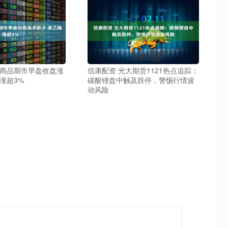
内商品期市早盘收盘涨
信康配资 光大期货1121热点追踪：
涨超3%
碳酸锂盘中触及跌停，警惕行情波
动风险