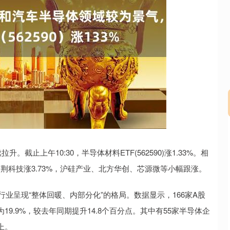
深证成指
14311.01
02%
200.89
1.42%
截止上午10:30，半导体材料ETF(562590)涨1.33%。相
、拓荆科技涨3.73%，沪硅产业、北方华创、芯源微等小幅跟涨。
行业呈现“整体回暖、内部分化”的格局。数据显示，166家A股
9.9%，较去年同期提升14.8个百分点。其中有55家半导体企
上。