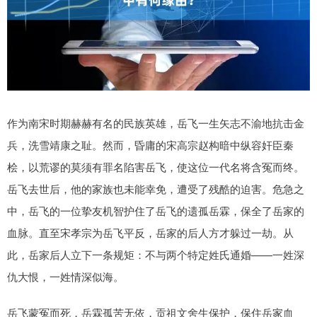
作为南宋时期赫赫有名的民族英雄，岳飞一生矢志不渝地抗击金
兵，洗雪靖康之耻。然而，昏庸的宋高宗赵构暗中纵容奸臣秦
桧，以荒谬的莫须有罪名陷害岳飞，使这位一代名将含冤而终。
岳飞去世后，他的家族也未能幸免，遭受了残酷的迫害。危急之
中，岳飞的一位挚友机智护住了岳飞的遗孤岳霖，保全了岳家的
血脉。直至宋孝宗为岳飞平反，岳家的后人方才躲过一劫。从
此，岳家后人立下一条规矩：不与两个特定姓氏通婚——一姓深
仇大恨，一姓情深似海。
岳飞蒙冤而死，岳霖孤苦无依，贡祖文舍生保护，保住岳家血