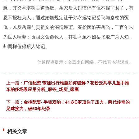
脉，其义举堪称古道热肠。岳家后人则谨记有仇不报非君子，有
恩不报枉为人，通过婚姻规定让子孙永远铭记岳飞与秦桧的冤
仇，以及岳霖与贡祖文的深情厚谊。秦桧因陷害岳飞，千百年来
为世人唾弃；贡祖文舍命救人，其壮举虽不如岳飞般广为人知，
却同样值得后人铭记。
信通配资提示：文章来自网络，不代表本站观点。
上一篇：
广信配资 带娃出行难题如何破解？花粉云共享儿童手推
车的多场景应用分析_服务_场所_家庭
下一篇：
金控配资· 半场双响！41岁C罗顶住了压力，两代传奇的
足球接力，破60年纪录
相关文章