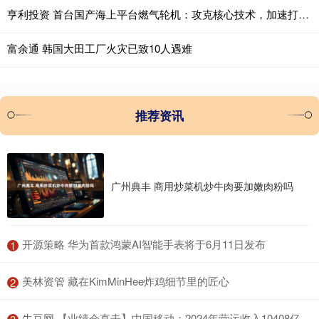
亨利投资 首台国产海上平台燃气轮机：攻克核心技术，加速打造“大国重器”_中国_国家_团队
富余通 韩国大田工厂火灾已致10人遇难
推荐资讯
广州典丰 商用炒菜机炒牛肉要加嫩肉粉吗
​开源策略 华为首款鸿蒙AI智能手表将于6月11日发布
1
​美林资管 藏在KimMinHee炸鸡细节里的匠心
2
​牛豆网 【业绩会直击】中国移动：2024年营运收入10408亿元 同比增长3.1%