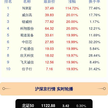
排名
名称
最新价
涨幅
换手率
1
N津富
37.49
114.72%
77.46%
2
威尔高
39.83
20.01%
17.76%
3
锴威特
77.82
20.00%
1.17%
4
科翔股份
64.32
20.00%
12.21%
5
蜀道装备
33.61
19.99%
11.69%
6
中巨芯
27.85
19.99%
32.20%
7
广哈通信
19.03
19.99%
5.84%
8
欣天科技
18.02
19.97%
28.44%
9
飞天诚信
12.56
19.96%
8.49%
10
任子行
7.16
19.93%
31.42%
沪深京行情 实时轮播
北证50
1122.88
3.42
0.30%