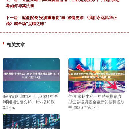
考如何与其抗衡
下一篇：
冠盈配资 安溪重阳宴“味”浓情更浓 《我们永远风华正
茂》成全场“点睛之味”
相关文章
海纳策略 华电科工：2024年净
仁信 鹏扬丰利一年持有期债券
利润同比增长18.11% 拟10派
型证券投资基金更新的招募说明
0.34元
书(2025年第1号)