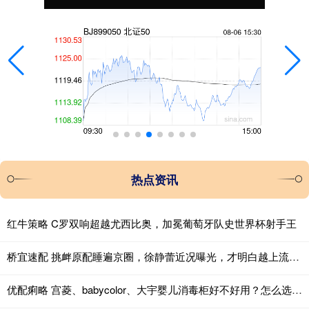
热点资讯
红牛策略 C罗双响超越尤西比奥，加冕葡萄牙队史世界杯射手王
桥宜速配 挑衅原配睡遍京圈，徐静蕾近况曝光，才明白越上流的人越下流
优配痢略 宫菱、babycolor、大宇婴儿消毒柜好不好用？怎么选？测评分析！_性能_产品_权威认证