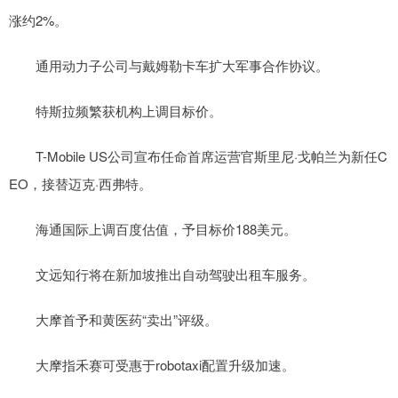
涨约2%。
通用动力子公司与戴姆勒卡车扩大军事合作协议。
特斯拉频繁获机构上调目标价。
T-Mobile US公司宣布任命首席运营官斯里尼·戈帕兰为新任C
EO，接替迈克·西弗特。
海通国际上调百度估值，予目标价188美元。
文远知行将在新加坡推出自动驾驶出租车服务。
大摩首予和黄医药“卖出”评级。
大摩指禾赛可受惠于robotaxi配置升级加速。