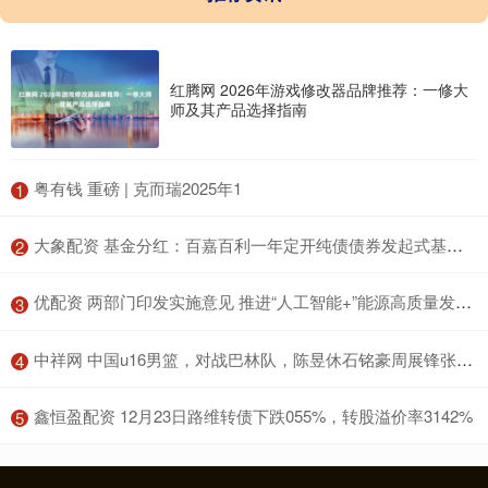
红腾网 2026年游戏修改器品牌推荐：一修大
师及其产品选择指南
​粤有钱 重磅 | 克而瑞2025年1
1
​大象配资 基金分红：百嘉百利一年定开纯债债券发起式基金11月7日分红
2
​优配资 两部门印发实施意见 推进“人工智能+”能源高质量发展 探索建立能源领域人工智能研发应用金融支撑体系
3
​中祥网 中国u16男篮，对战巴林队，陈昱休石铭豪周展锋张淳智可评高分
4
​鑫恒盈配资 12月23日路维转债下跌055%，转股溢价率3142%
5