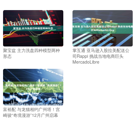
聚宝盆 主力洗盘四种模型两种
掌互通 亚马逊入股拉美配送公
形态
司Rappi 挑战当地电商巨头
MercadoLibre
富裕配 与龙猫相约广州塔！宫
崎骏“奇境漫游”12月广州启幕