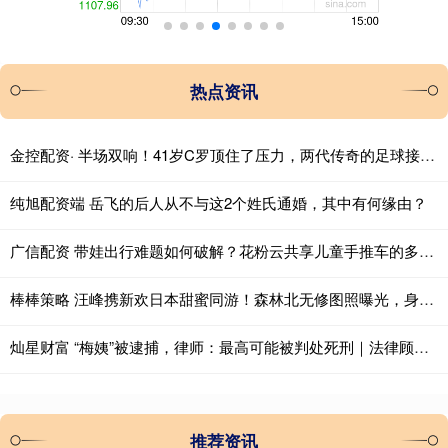
热点资讯
金控配资· 半场双响！41岁C罗顶住了压力，两代传奇的足球接力，破60年纪录
纯旭配资端 岳飞的后人从不与这2个姓氏通婚，其中有何缘由？
广信配资 带娃出行难题如何破解？花粉云共享儿童手推车的多场景应用分析_服务_场所_家庭
棒棒策略 汪峰携新欢日本甜蜜同游！森林北无修图照曝光，身材比例引热议_网友_身高_cm
灿星财富 “梅姨”被逮捕，律师：最高可能被判处死刑｜法律顾问在身边
推荐资讯