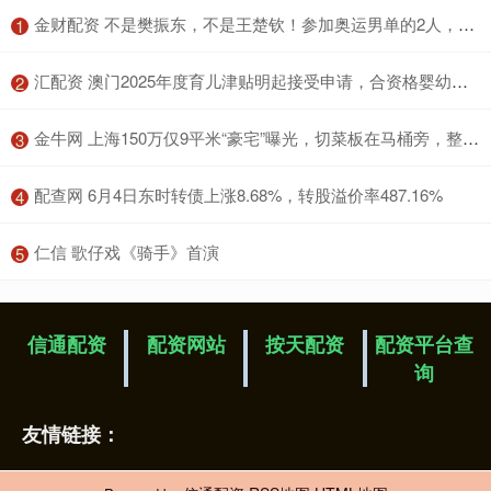
​金财配资 不是樊振东，不是王楚钦！参加奥运男单的2人，或许已经悄然换人
1
​汇配资 澳门2025年度育儿津贴明起接受申请，合资格婴幼儿每年可获18万澳门元津贴_一户通_文件_相关
2
​金牛网 上海150万仅9平米“豪宅”曝光，切菜板在马桶旁，整屋装修才2800
3
​配查网 6月4日东时转债上涨8.68%，转股溢价率487.16%
4
​仁信 歌仔戏《骑手》首演
5
信通配资
配资网站
按天配资
配资平台查
询
友情链接：