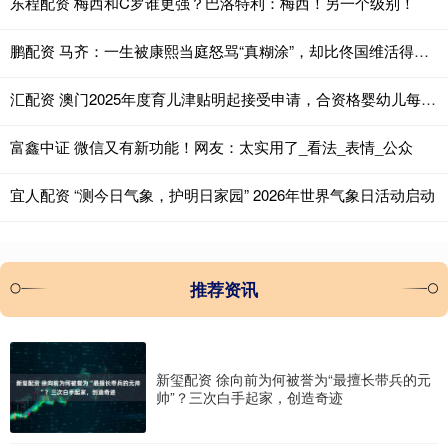
东程配资 梅西和C罗谁更强？巴洛特利：梅西！另一个级别！
鹏配资 马齐：一生被康熙当庭怒骂“真糊涂”，却比佟国维活得长、比张廷玉混得稳
汇配资 澳门2025年度育儿津贴明起接受申请，合资格婴幼儿每年可获18万澳门元津贴_一户通_文件_相关
富鑫中证 微信又有新功能！网友：太实用了_看法_表情_公众
宜人配资 “测今日气象，护明日家园” 2026年世界气象日活动启动
推荐资讯
新玺配资 徐向前为何被誉为“最擅长带兵的元
帅”？三次白手起家，创造奇迹